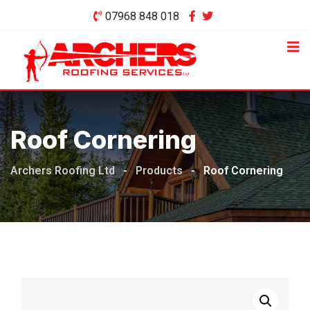
Skip
07968 848 018
to
content
Roof Cornering
Archers Roofing Ltd
-
Products
-
Roof Cornering