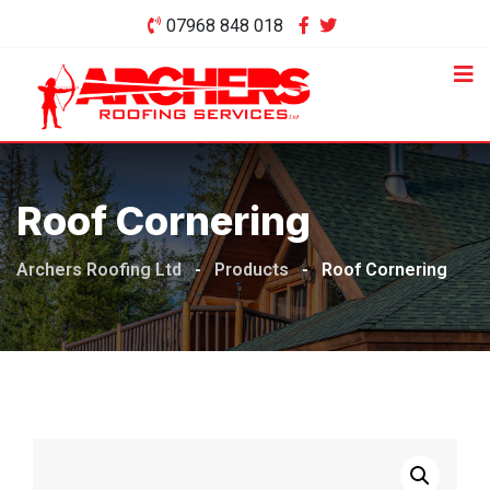
Skip
07968 848 018
to
content
Roof Cornering
Archers Roofing Ltd
-
Products
-
Roof Cornering